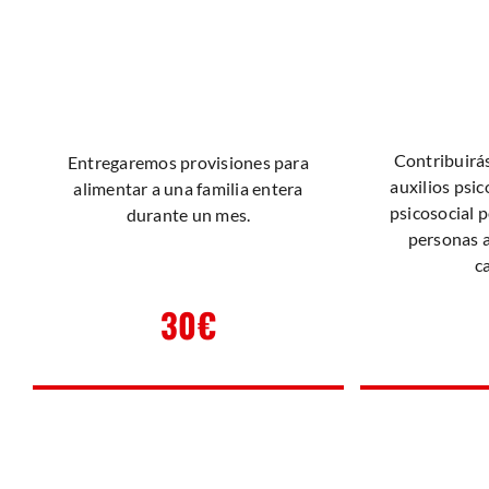
Contribuirás
Entregaremos provisiones para
auxilios psic
alimentar a una familia entera
psicosocial p
durante un mes.
personas a
c
30€